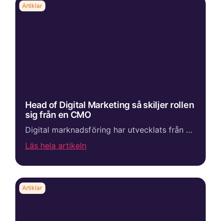
Artiklar
Head of Digital Marketing så skiljer rollen
sig från en CMO
Digital marknadsföring har utvecklats från en specialistfunktion till en central del av företags tillväxtstrategi. För många tech-, SaaS- och B2B-bolag är den digitala marknadsföringen idag den främsta källan till nya kunder, leads och affärsmöjligheter...
Läs hela artikeln
Artiklar