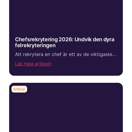
Chefsrekrytering 2026: Undvik den dyra
felrekryteringen
Att rekrytera en chef är ett av de viktigaste besluten ett företag fattar. En framgångsrik ledare kan skapa tillväxt, stärka företagskulturen och utveckla organisationen. En felrekrytering kan däremot bli både kostsam och tidskrävande inte bara ekonomis...
Läs hela artikeln
Artiklar