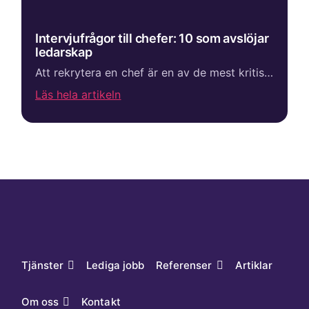
Intervjufrågor till chefer: 10 som avslöjar
ledarskap
Att rekrytera en chef är en av de mest kritiska processerna i ett företag. En felrekrytering påverkar inte bara resultat, utan även kultur, team och framtida tillväxt. Trots det bygger många intervjuer fortfarande på magkänsla, ostrukturerade samtal och...
Läs hela artikeln
Tjänster
Lediga jobb
Referenser
Artiklar
Om oss
Kontakt