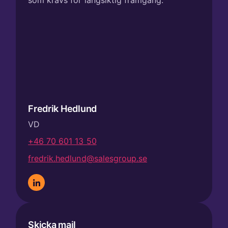
som krävs för långsiktig framgång.
Fredrik Hedlund
VD
+46 70 601 13 50
fredrik.hedlund@salesgroup.se
Skicka mail