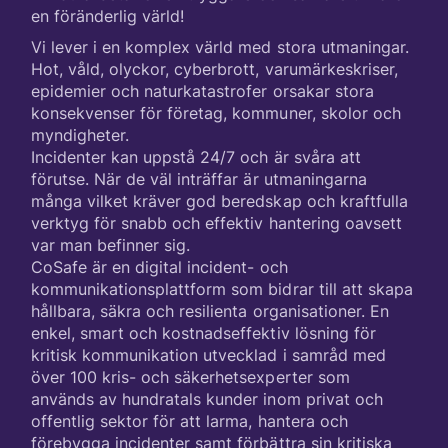
en föränderlig värld!
Vi lever i en komplex värld med stora utmaningar.
Hot, våld, olyckor, cyberbrott, varumärkeskriser,
epidemier och naturkatastrofer orsakar stora
konsekvenser för företag, kommuner, skolor och
myndigheter.
Incidenter kan uppstå 24/7 och är svåra att
förutse. När de väl inträffar är utmaningarna
många vilket kräver god beredskap och kraftfulla
verktyg för snabb och effektiv hantering oavsett
var man befinner sig.
CoSafe är en digital incident- och
kommunikationsplattform som bidrar till att skapa
hållbara, säkra och resilienta organisationer. En
enkel, smart och kostnadseffektiv lösning för
kritisk kommunikation utvecklad i samråd med
över 100 kris- och säkerhetsexperter som
används av hundratals kunder inom privat och
offentlig sektor för att larma, hantera och
förebygga incidenter samt förbättra sin kritiska