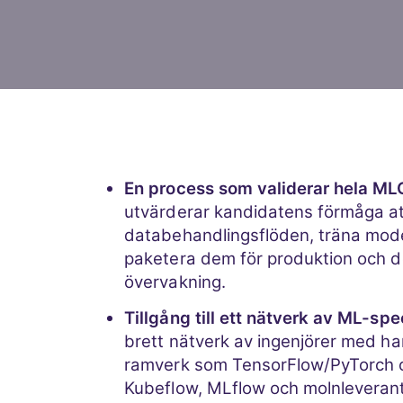
En process som validerar hela ML
utvärderar kandidatens förmåga at
databehandlingsflöden, träna mode
paketera dem för produktion och d
övervakning.
Tillgång till ett nätverk av ML-spec
brett nätverk av ingenjörer med h
ramverk som TensorFlow/PyTorch o
Kubeflow, MLflow och molnleveran