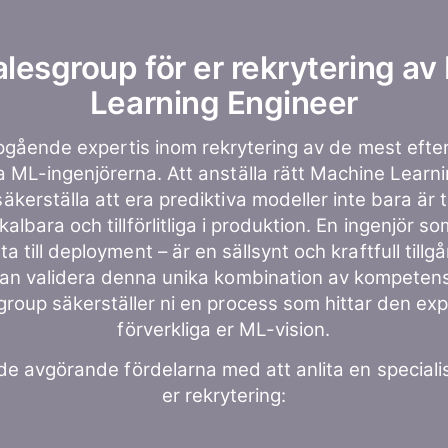
alesgroup för er rekrytering a
Learning Engineer
upgående expertis inom rekrytering av de mest efte
a ML-ingenjörerna. Att anställa rätt Machine Learn
t säkerställa att era prediktiva modeller inte bara är 
albara och tillförlitliga i produktion. En ingenjör s
a till deployment – är en sällsynt och kraftfull till
an validera denna unika kombination av kompeten
sgroup säkerställer ni en process som hittar den ex
förverkliga er ML-vision.
de avgörande fördelarna med att anlita en speciali
er rekrytering: