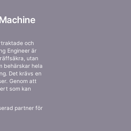
v Machine
rtraktade och
ing Engineer är
träffsäkra, utan
om behärskar hela
gång. Det krävs en
ser. Genom att
pert som kan
serad partner för