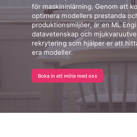
för maskininlärning. Genom att ko
optimera modellers prestanda och
produktionsmiljöer, är en ML En
datavetenskap och mjukvaruutveck
rekrytering som hjälper er att hi
era modeller.
Boka in ett möte med oss