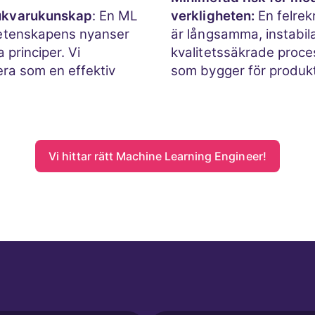
ukvarukunskap
: En ML
verkligheten:
En felrekr
vetenskapens nyanser
är långsamma, instabila
principer. Vi
kvalitetssäkrade proces
era som en effektiv
som bygger för produkt
Vi hittar rätt Machine Learning Engineer!