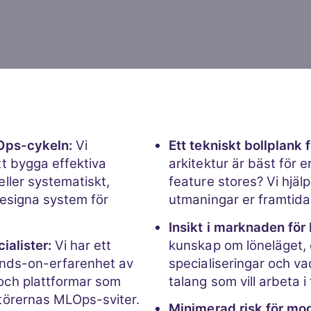
Ops-cykeln:
Vi
Ett tekniskt bollplank 
t bygga effektiva
arkitektur är bäst för 
ller systematiskt,
feature stores? Vi hjälp
esigna system för
utmaningar er framtida 
Insikt i marknaden för
ialister:
Vi har ett
kunskap om löneläget, 
ands-on-erfarenhet av
specialiseringar och va
ch plattformar som
talang som vill arbeta 
törernas MLOps-sviter.
Minimerad risk för mod