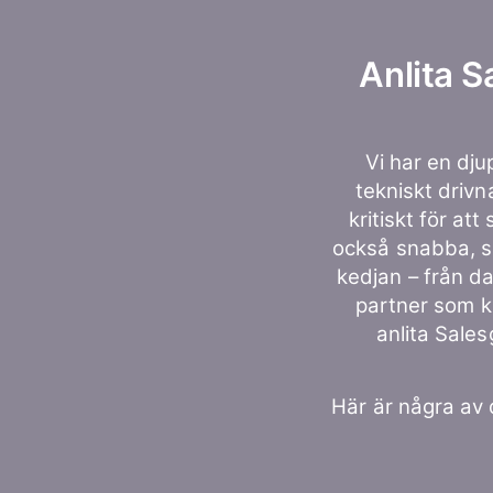
Anlita S
Vi har en dj
tekniskt drivn
kritiskt för at
också snabba, sk
kedjan – från dat
partner som k
anlita Sale
Här är några av 