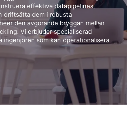
nstruera effektiva datapipelines,
 driftsätta dem i robusta
gineer den avgörande bryggan mellan
ling. Vi erbjuder specialiserad
tta ingenjören som kan operationalisera