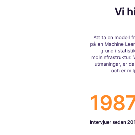
Vi h
Att ta en modell f
på en Machine Lear
grund i statis
molninfrastruktur.
utmaningar, er da
och er mil
198
Intervjuer sedan 20