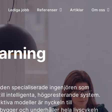
Lediga jobb
Referenser
Artiklar
Om oss
arning
 den specialiserade ingenjören som
ill intelligenta, högpresterande system.
tiva modeller är nyckeln till
 bygger och underhåller hela livscykeln