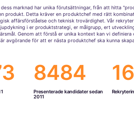
dess marknad har unika förutsättningar, från att hitta "produ
en produkt. Detta kräver en produktchef med rätt kombinat
gisk affärsförståelse och teknisk trovärdighet. Vår rekryte
djupdykning i er produktstrategi, er målgrupp, ert utveckli
ärsmål. Genom att förstå er unika kontext kan vi definiera 
r avgörande för att er nästa produktchef ska kunna skap
73
8537
1
11
Presenterade kandidater sedan
Rekryteri
2011