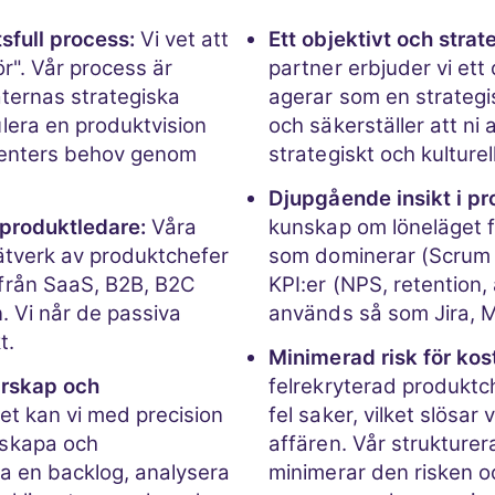
sfull process:
Vi vet att
Ett objektivt och strat
r". Vår process är
partner erbjuder vi ett 
ternas strategiska
agerar som en strategis
lera en produktvision
och säkerställer att ni
ssenters behov genom
strategiskt och kulturel
Djupgående insikt i p
a produktledare:
Våra
kunskap om löneläget f
nätverk av produktchefer
som dominerar (Scrum 
från SaaS, B2B, B2C
KPI:er (NPS, retention
n. Vi når de passiva
används så som Jira, M
t.
Minimerad risk för kos
arskap och
felrekryterad produktch
t kan vi med precision
fel saker, vilket slösar
 skapa och
affären. Vår strukture
a en backlog, analysera
minimerar den risken oc