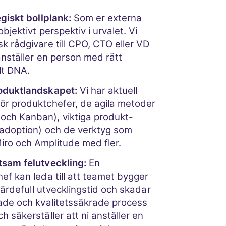
egiskt bollplank:
Som er externa
objektivt perspektiv i urvalet. Vi
k rådgivare till CPO, CTO eller VD
 anställer en person med rätt
lt DNA.
roduktlandskapet:
Vi har aktuell
ör produktchefer, de agila metoder
och Kanban), viktiga produkt-
, adoption) och de verktyg som
iro och Amplitude med fler.
tsam felutveckling:
En
ef kan leda till att teamet bygger
 värdefull utvecklingstid och skadar
rade och kvalitetssäkrade process
h säkerställer att ni anställer en