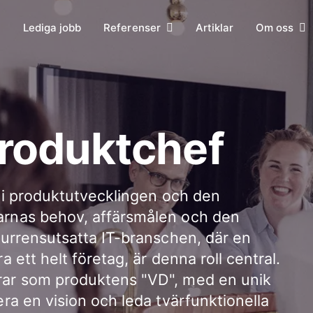
Lediga jobb
Referenser
Artiklar
Om oss
produktchef
t i produktutvecklingen och den
rnas behov, affärsmålen och den
kurrensutsatta IT-branschen, där en
 ett helt företag, är denna roll central.
ar som produktens "VD", med en unik
ra en vision och leda tvärfunktionella