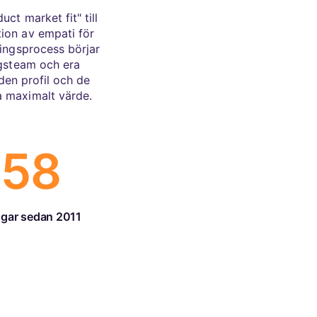
ct market fit" till
ion av empati för
ringsprocess börjar
ngsteam och era
den profil och de
a maximalt värde.
658
ngar sedan 2011