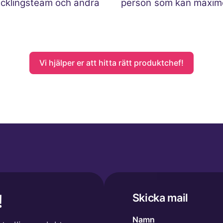
ecklingsteam och andra
person som kan maximer
Vi hjälper er att hitta rätt produktchef!
!
Skicka mail
Namn