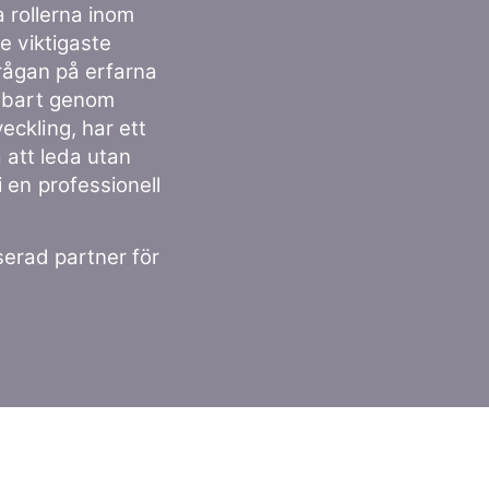
a rollerna inom
e viktigaste
rågan på erfarna
enbart genom
ckling, har ett
 att leda utan
 en professionell
serad partner för