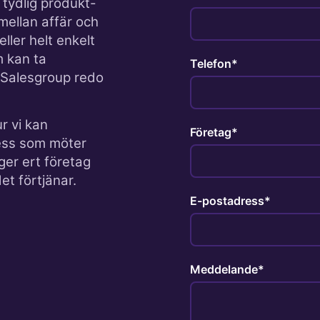
tydlig produkt-
ellan affär och
ler helt enkelt
m kan ta
Telefon
 Salesgroup redo
r vi kan
Företag
ess som möter
ger ert företag
t förtjänar.
E-postadress
Meddelande