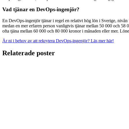
Vad tjänar en DevOps-ingenjör?
En DevOps-ingenjör tjänar i regel en relativt hög lön i Sverige, nivå
medan en mer erfaren person vanligtvis tjänar mellan 50 000 och 58 0
ofta tjäna mellan 60 000 och 80 000 kronor i månaden eller mer. Lönel
Är ni i behov av att rekrytera DevOps-ingenjör? Läs mer här!
Relaterade poster