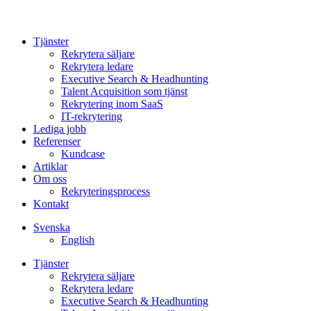
Tjänster
Rekrytera säljare
Rekrytera ledare
Executive Search & Headhunting
Talent Acquisition som tjänst
Rekrytering inom SaaS
IT-rekrytering
Lediga jobb
Referenser
Kundcase
Artiklar
Om oss
Rekryteringsprocess
Kontakt
Svenska
English
Tjänster
Rekrytera säljare
Rekrytera ledare
Executive Search & Headhunting