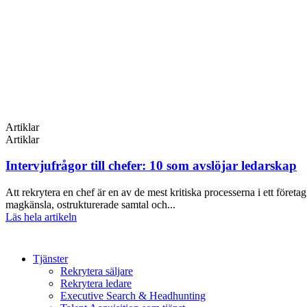
Artiklar
Artiklar
Intervjufrågor till chefer: 10 som avslöjar ledarskap
Att rekrytera en chef är en av de mest kritiska processerna i ett företa
magkänsla, ostrukturerade samtal och...
Läs hela artikeln
Tjänster
Rekrytera säljare
Rekrytera ledare
Executive Search & Headhunting