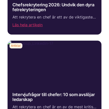
Chefsrekrytering 2026: Undvik den dyra
felrekryteringen
Att rekrytera en chef är ett av de viktigaste besluten ett företag fattar. En framgångsrik ledare kan skapa tillväxt, stärka företagskulturen och utveckla organisationen. En felrekrytering kan däremot bli både kostsam och tidskrävande inte bara ekonomis...
Läs hela artikeln
Artiklar
Intervjufrågor till chefer: 10 som avslöjar
ledarskap
Att rekrytera en chef är en av de mest kritiska processerna i ett företag. En felrekrytering påverkar inte bara resultat, utan även kultur, team och framtida tillväxt. Trots det bygger många intervjuer fortfarande på magkänsla, ostrukturerade samtal och...