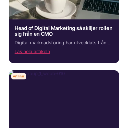
Head of Digital Marketing så skiljer rollen
sig från en CMO
Digital marknadsföring har utvecklats från en specialistfunktion till en central del av företags tillväxtstrategi. För många tech-, SaaS- och B2B-bolag är den digitala marknadsföringen idag den främsta källan till nya kunder, leads och affärsmöjligheter...
Läs hela artikeln
Artiklar