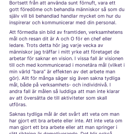
Bortsett från att använda sunt förnuft, vara ett
gott föredöme och behandla människor så som du
själv vill bli behandlad handlar mycket om hur du
inspirerar och kommunicerar med din personal.
Att förmedla sin bild av framtiden, verksamhetens
mål och resan dit är A och O för en chef eller
ledare. Trots detta hör jag varje vecka av
människor jag träffar i mitt yrke att företaget de
arbetar för saknar en vision. I vissa fall är visionen
till och med kommunicerad i monetära mål (vilket i
min värld ”bara” är effekten av det arbete man
gör). Allt för många säger sig även sakna tydliga
mål, både på verksamhets- och individnivå. I
andra fall är målen så luddiga att man inte klarar
av att översätta de till aktiviteter som skall
utföras.
Saknas tydliga mål är det svårt att veta om man
har gjort ett bra arbete eller inte. Att inte veta om
man gjort ett bra arbete eller att man springer i
rätt riktning är demotiverande. Det blir också