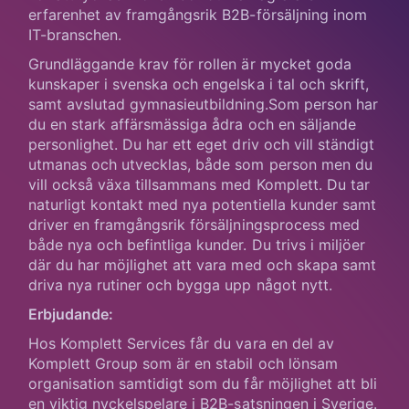
erfarenhet av framgångsrik B2B-försäljning inom
IT-branschen.
Grundläggande krav för rollen är mycket goda
kunskaper i svenska och engelska i tal och skrift,
samt avslutad gymnasieutbildning.Som person har
du en stark affärsmässiga ådra och en säljande
personlighet. Du har ett eget driv och vill ständigt
utmanas och utvecklas, både som person men du
vill också växa tillsammans med Komplett. Du tar
naturligt kontakt med nya potentiella kunder samt
driver en framgångsrik försäljningsprocess med
både nya och befintliga kunder. Du trivs i miljöer
där du har möjlighet att vara med och skapa samt
driva nya rutiner och bygga upp något nytt.
Erbjudande:
Hos Komplett Services får du vara en del av
Komplett Group som är en stabil och lönsam
organisation samtidigt som du får möjlighet att bli
en viktig nyckelspelare i B2B-satsningen i Sverige.