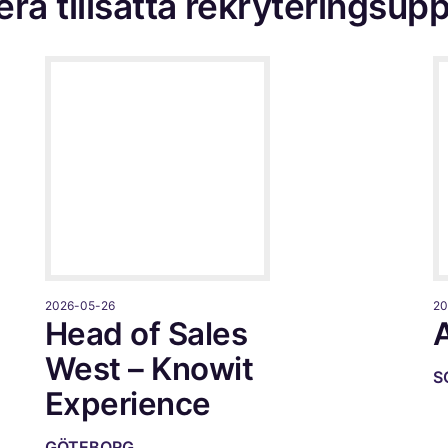
lera tillsatta rekryteringsup
2026-05-26
20
Head of Sales
West – Knowit
S
Experience
GÖTEBORG