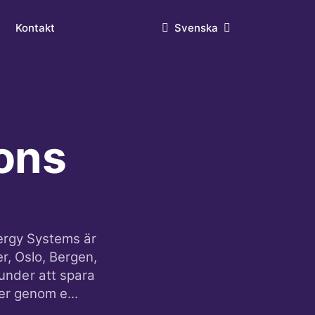
ons
ergy Systems är
r, Oslo, Bergen,
under att spara
er genom e...