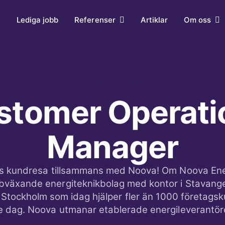
2026-06-22
stomer Operati
Manager
s kundresa tillsammans med Noova! Om Noova En
bväxande energiteknikbolag med kontor i Stavange
Stockholm som idag hjälper fler än 1000 företagsk
je dag. Noova utmanar etablerade energileverantör