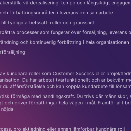
säkerställa värderealisering, tempo och långsiktigt engag
er och förbättringsområden i leverans och samarbete
till tydliga arbetssätt, roller och gränssnitt
ättra processer som fungerar över försäljning, leverans o
nvändning och kontinuerlig förbättring i hela organisationen
försäljning
 av kundnära roller som Customer Success eller projektled
anisation. Du har arbetat tvärfunktionellt och är bekväm 
ar du affärsförståelse och kan koppla kundarbete till lönsam
isk förmåga med handlingskraft. Du trivs där människor, 
igt och driver förbättringar hela vägen i mål. Framför allt b
 nöjda.
ess, projektledning eller annan jämförbar kundnära roll