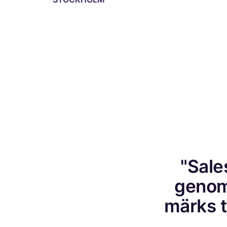
"Sale
genom
märks ty