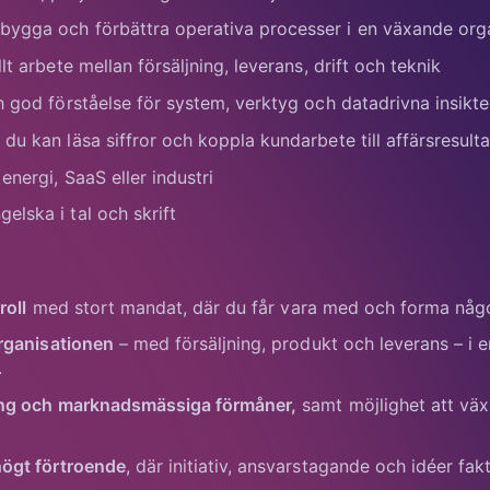
ygga och förbättra operativa processer i en växande org
t arbete mellan försäljning, leverans, drift och teknik
h god förståelse för system, verktyg och datadrivna insikte
u kan läsa siffror och koppla kundarbete till affärsresulta
nergi, SaaS eller industri
lska i tal och skrift
roll
med stort mandat, där du får vara med och forma någo
rganisationen
– med försäljning, produkt och leverans – i e
.
ing och marknadsmässiga förmåner,
samt möjlighet att väx
ögt förtroende
, där initiativ, ansvarstagande och idéer fakti