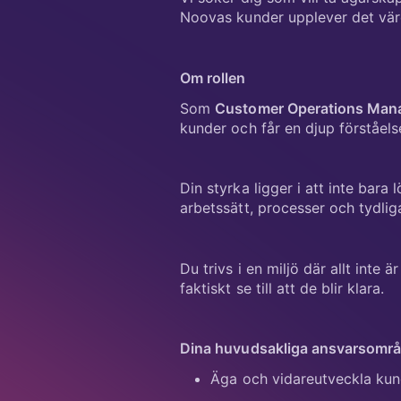
Noovas kunder upplever det värd
Om rollen
Som
Customer Operations Man
kunder och får en djup förståel
Din styrka ligger i att inte bara 
arbetssätt, processer och tydlig
Du trivs i en miljö där allt inte
faktiskt se till att de blir klara.
Dina huvudsakliga ansvarsomr
Äga och vidareutveckla kun