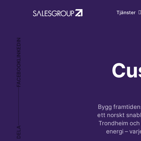
Cu
Bygg framtiden
ett norskt snab
Trondheim och 
DELA
energi – var