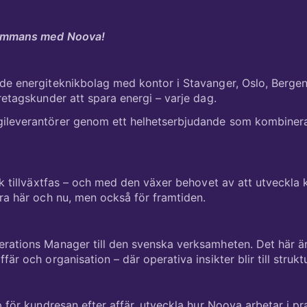
sammans med Noova!
de energiteknikbolag med kontor i Stavanger, Oslo, Berg
retagskunder att spara energi – varje dag.
ileverantörer genom ett helhetserbjudande som kombinerar
rk tillväxtfas – och med den växer behovet av att utveckla
ra här och nu, men också för framtiden.
rations Manager till den svenska verksamheten. Det här är
är och organisation – där operativa insikter blir till struk
p för kundresan efter affär, utveckla hur Noova arbetar i pr