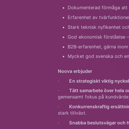
Dokumenterad förmåga att b
Erfarenhet av tvärfunktionell
Stark teknisk nyfikenhet oc
God ekonomisk förståelse – d
B2B‑erfarenhet, gärna inom e
Mycket god svenska och enge
Noova erbjuder
·
En strategiskt viktig nyckel
·
Tätt samarbete över hela o
gemensamt fokus på kundvärde
·
Konkurrenskraftig ersättn
stark tillväxt.
·
Snabba beslutsvägar och h