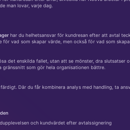
e man lovar, varje dag.
ager
har du helhetsansvar för kundresan efter att avtal tec
se för vad som skapar värde, men också för vad som skapar 
lösa det enskilda fallet, utan att se mönster, dra slutsatser 
a gränssnitt som gör hela organisationen bättre.
 är färdigt. Där du får kombinera analys med handling, ta an
åden
dupplevelsen och kundvärdet efter avtalssignering