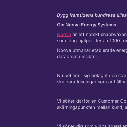
Bygg framtidens kundresa till
Om Noova Energy Systems
Noova
är ett norskt snabbväxan
som idag hjälper fler än 1000 fö
Noova utmanar etablerade energ
datadrivna insikter.
Nu befinner sig bolaget i en sta
skalbara lösningar som är hållba
Vi söker därför en Customer Ope
skärningspunkten mellan kund, aff
Vi söker dig som vill ta ägarska