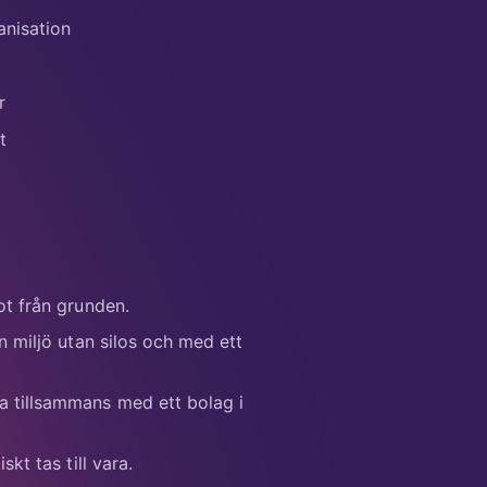
anisation
r
t
t från grunden.
n miljö utan silos och med ett
a tillsammans med ett bolag i
skt tas till vara.