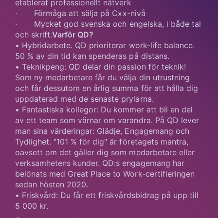
etablerat professionellt nätverk
· Förmåga att sälja på Cxx-nivå
· Mycket god svenska och engelska, i både tal
och skrift.
Varför QD?
• Hybridarbete. QD prioriterar work-life balance.
50 % av din tid kan spenderas på distans.
• Teknikpeng: QD delar din passion för teknik!
Som ny medarbetare får du välja din utrustning
och får dessutom en årlig summa för att hålla dig
uppdaterad med de senaste prylarna.
• Fantastiska kollegor: Du kommer att bli en del
av ett team som värnar om varandra. På QD lever
man sina värderingar: Glädje, Engagemang och
Tydlighet. "101 % för dig" är företagets mantra,
oavsett om det gäller dig som medarbetare eller
verksamhetens kunder. QD:s engagemang har
belönats med Great Place to Work-certifieringen
sedan hösten 2020.
• Friskvård: Du får ett friskvårdsbidrag på upp till
5 000 kr.