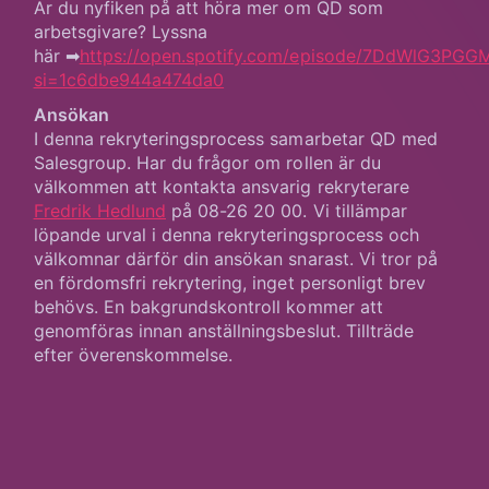
Är du nyfiken på att höra mer om QD som
arbetsgivare? Lyssna
här ➡
https://open.spotify.com/episode/7DdWlG3PGG
si=1c6dbe944a474da0
Ansökan
I denna rekryteringsprocess samarbetar QD med
Salesgroup. Har du frågor om rollen är du
välkommen att kontakta ansvarig rekryterare
Fredrik Hedlund
på 08-26 20 00. Vi tillämpar
löpande urval i denna rekryteringsprocess och
välkomnar därför din ansökan snarast. Vi tror på
en fördomsfri rekrytering, inget personligt brev
behövs. En bakgrundskontroll kommer att
genomföras innan anställningsbeslut. Tillträde
efter överenskommelse.