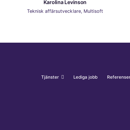
Tjänster
Lediga jobb
Referense