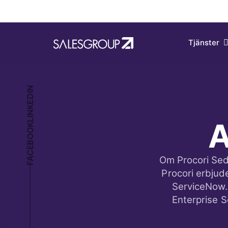
A
Om Procori Seda
Procori erbjud
ServiceNow. 
Enterprise 
DELA
Om Procori