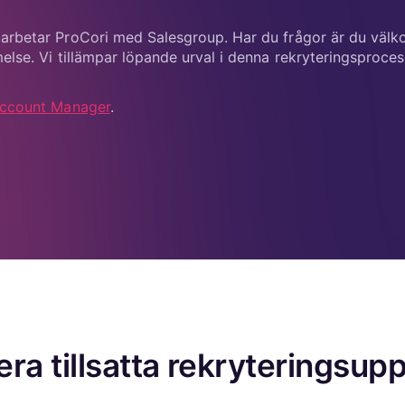
else. Vi tillämpar löpande urval i denna rekryteringsproce
Account Manager
.
lera tillsatta rekryteringsup
2026-06-22