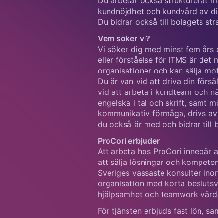
Du bidrar också till bolagets st
Vem söker vi?
Vi söker dig med minst fem års e
eller förståelse för ITMS är det
organisationer och kan sälja mo
Du är van vid att driva din försä
vid att arbeta i kundteam och n
engelska i tal och skrift, samt
kommunikativ förmåga, drivs av a
du också är med och bidrar till b
ProCori erbjuder
Att arbeta hos ProCori innebär 
att sälja lösningar och kompeten
Sveriges vassaste konsulter ino
organisation med korta beslutsvä
hjälpsamhet och teamwork värd
För tjänsten erbjuds fast lön, s
Ansökan
I denna rekryteringsprocess sa