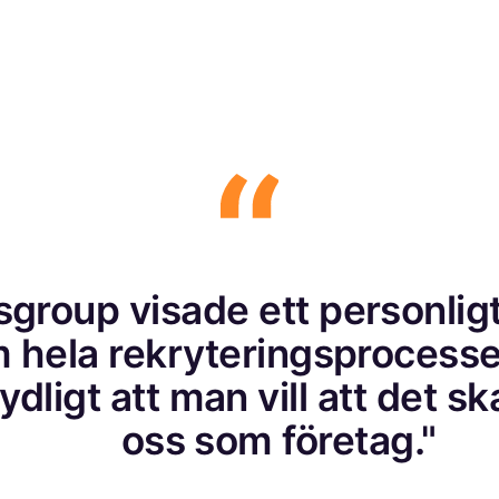
sgroup visade ett personligt
 hela rekryteringsprocesse
dligt att man vill att det sk
oss som företag."
Karolina Levinson
Teknisk affärsutvecklare, Multisoft