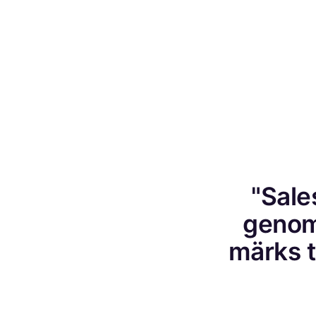
"Sale
genom
märks ty