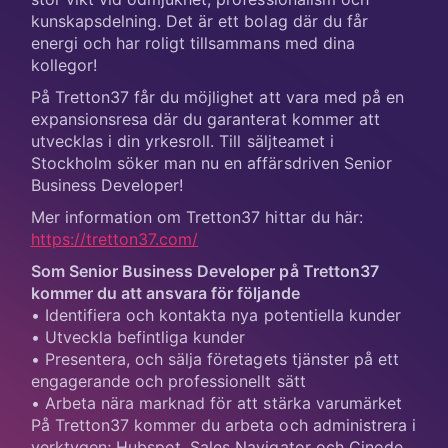
kunskapsdelning. Det är ett bolag där du får
energi och har roligt tillsammans med dina
kollegor!
På Tretton37 får du möjlighet att vara med på en
expansionsresa där du garanterat kommer att
utvecklas i din yrkesroll. Till säljteamet i
Stockholm söker man nu en affärsdriven Senior
Business Developer!
Mer information om Tretton37 hittar du här:
https://tretton37.com/
Som Senior Business Developer på Tretton37
kommer du att ansvara för följande
• Identifiera och kontakta nya potentiella kunder
• Utveckla befintliga kunder
• Presentera, och sälja företagets tjänster på ett
engagerande och professionellt sätt
• Arbeta nära marknad för att stärka varumärket
På Tretton37 kommer du arbeta och administrera i
verktygen; Hubspot, Sales Navigator och Cinode.