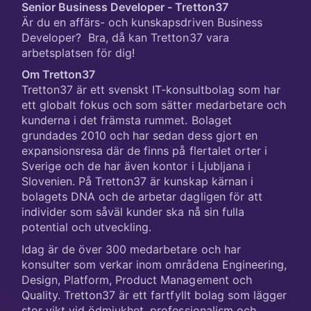
Senior Business Developer - Tretton37
Är du en affärs- och kunskapsdriven Business
Developer? Bra, då kan Tretton37 vara
arbetsplatsen för dig!
Om Tretton37
Tretton37 är ett svenskt IT-konsultbolag som har
ett globalt fokus och som sätter medarbetare och
kunderna i det främsta rummet. Bolaget
grundades 2010 och har sedan dess gjort en
expansionsresa där de finns på flertalet orter i
Sverige och de har även kontor i Ljubljana i
Slovenien. På Tretton37 är kunskap kärnan i
bolagets DNA och de arbetar dagligen för att
individer som såväl kunder ska nå sin fulla
potential och utveckling.
Idag är de över 300 medarbetare och har
konsulter som verkar inom områdena Engineering,
Design, Platform, Product Management och
Quality. Tretton37 är ett fartfyllt bolag som lägger
stor vikt vid ödmjukhet, professionalism och