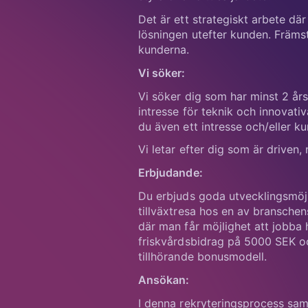
lösningen utefter kunden. Främs
kunderna.
Vi söker:
Vi söker dig som har minst 2 års
intresse för teknik och innovati
du även ett intresse och/eller 
Vi letar efter dig som är driven,
Erbjudande:
Du erbjuds goda utvecklingsmöjl
tillväxtresa hos en av bransche
där man får möjlighet att jobba 
friskvårdsbidrag på 5000 SEK o
tillhörande bonusmodell.
Ansökan:
I denna rekryteringsprocess sa
08-26 20 00. Tillträde enligt ö
därför din ansökan snarast.