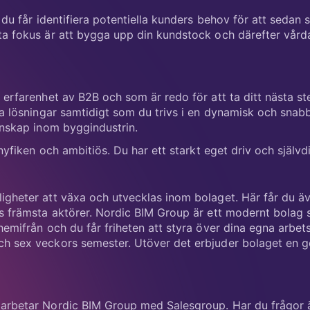
ta fokus är att bygga upp din kundstock och därefter vårda
 erfarenhet av B2B och som är redo för att ta ditt nästa ste
va lösningar samtidigt som du trivs i en dynamisk och snab
kunskap inom byggindustrin.
 nyfiken och ambitiös. Du har ett starkt eget driv och självd
igheter att växa och utvecklas inom bolaget. Här får du ä
ns främsta aktörer. Nordic BIM Group är ett modernt bolag 
hemifrån och du får friheten att styra över dina egna arbet
ch sex veckors semester. Utöver det erbjuder bolaget en
marbetar Nordic BIM Group med Salesgroup. Har du frågor 
verenskommelse. Vi tillämpar löpande urval i denna rekryte