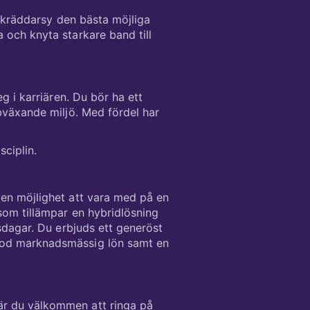
 och knyta starkare band till
g i karriären. Du bör ha ett
bväxande miljö. Med fördel har
isciplin.
ven möjlighet att vara med på en
som tillämpar en hybridlösning
sdagar. Du erbjuds ett generöst
 god marknadsmässig lön samt en
är du välkommen att ringa på
ringsprocess och välkomnar