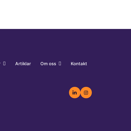
r
Artiklar
Om oss
Kontakt
nställningar
Cookiepolicy
Integritetspolicy