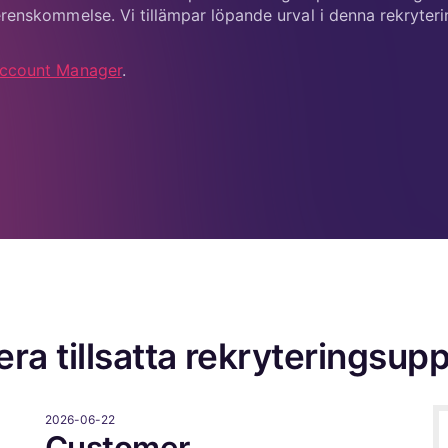
Account Manager
.
lera tillsatta rekryteringsup
2026-06-22
Customer
Operations