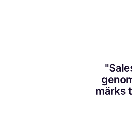
"Sale
genom
märks ty