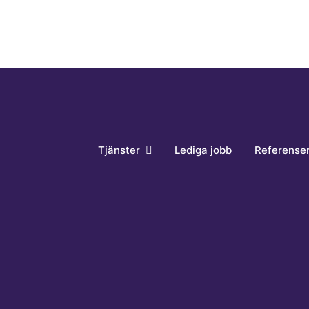
Tjänster
Lediga jobb
Referense
Cookiei