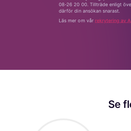
Läs mer om vår
rekrytering av 
Se f