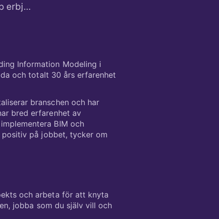
ing Information Modeling i
lda och totalt 30 års erfarenhet
aliserar branschen och har
har bred erfarenhet av
r implementera BIM och
 positiv på jobbet, tycker om
ekts och arbeta för att knyta
en, jobba som du själv vill och
 skräddarsy den bästa möjliga