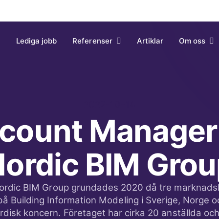
2022-10-14
count Manager t
ordic BIM Gro
ordic BIM Group grundades 2020 då tre marknads
på Building Information Modeling i Sverige, Norge o
nordisk koncern. Företaget har cirka 20 anställda och
nhet av den nordiska marknaden. Nordic BIM Group 