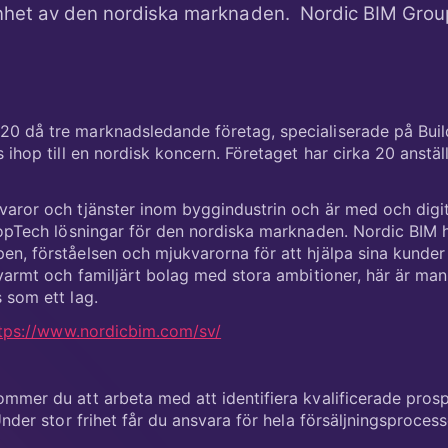
0 då tre marknadsledande företag, specialiserade på Build
 ihop till en nordisk koncern. Företaget har cirka 20 anstäl
aror och tjänster inom byggindustrin och är med och digit
ropTech lösningar för den nordiska marknaden. Nordic BIM 
n, förståelsen och mjukvarorna för att hjälpa sina kunde
varmt och familjärt bolag med stora ambitioner, här är man
s som ett lag.
tps://www.nordicbim.com/sv/
mmer du att arbeta med att identifiera kvalificerade prosp
nder stor frihet får du ansvara för hela försäljningsprocess
r du får identifiera potentiella kunders behov för att sedan