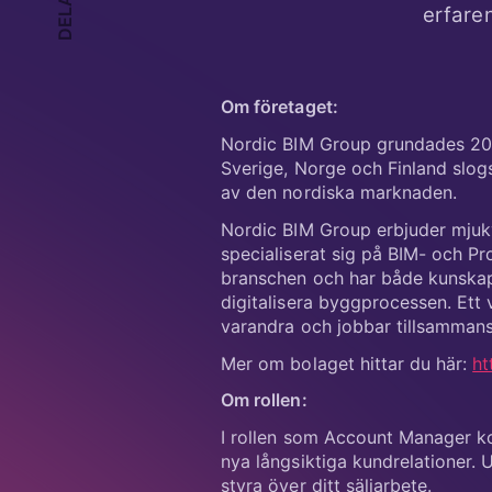
Om företaget:
Nordic BIM Group grundades 202
Sverige, Norge och Finland slogs
av den nordiska marknaden.
Nordic BIM Group erbjuder mjukv
specialiserat sig på BIM- och P
branschen och har både kunskape
digitalisera byggprocessen. Ett 
varandra och jobbar tillsamman
Mer om bolaget hittar du här:
ht
Om rollen:
I rollen som Account Manager ko
nya långsiktiga kundrelationer. U
styra över ditt säljarbete.
Det är ett strategiskt arbete dä