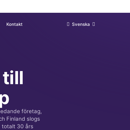
ill
up
ledande företag,
ch Finland slogs
 totalt 30 års
erbj...