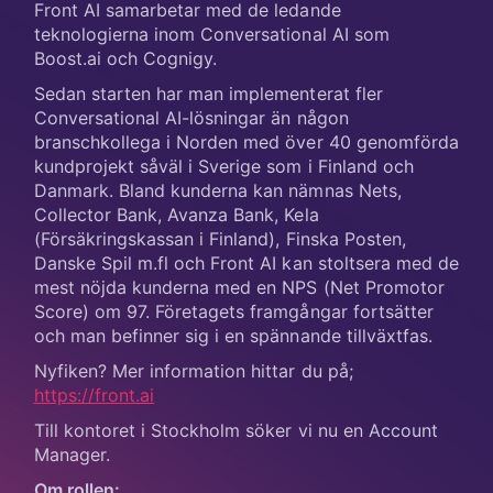
Front AI samarbetar med de ledande
teknologierna inom Conversational AI som
Boost.ai och Cognigy.
Sedan starten har man implementerat fler
Conversational AI-lösningar än någon
branschkollega i Norden med över 40 genomförda
kundprojekt såväl i Sverige som i Finland och
Danmark. Bland kunderna kan nämnas Nets,
Collector Bank, Avanza Bank, Kela
(Försäkringskassan i Finland), Finska Posten,
Danske Spil m.fl och Front AI kan stoltsera med de
mest nöjda kunderna med en NPS (Net Promotor
Score) om 97. Företagets framgångar fortsätter
och man befinner sig i en spännande tillväxtfas.
Nyfiken? Mer information hittar du på;
https://front.ai
Till kontoret i Stockholm söker vi nu en Account
Manager.
Om rollen: