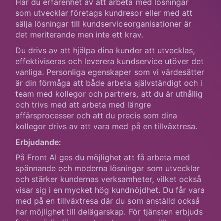
Har du erfarenhet av att arbeta med lösningar
som utvecklar företags kundresor eller med att
sälja lösningar till kundserviceorganisationer är
det meriterande men inte ett krav.
Du drivs av att hjälpa dina kunder att utvecklas,
effektiviseras och leverera kundservice utöver det
vanliga. Personliga egenskaper som vi värdesätter
är din förmåga att både arbeta självständigt och i
team med kollegor och partners, att du är uthållig
och trivs med att arbeta med längre
affärsprocesser och att du precis som dina
kollegor drivs av att vara med på en tillväxtresa.
Erbjudande:
På Front AI ges du möjlighet att få arbeta med
spännande och moderna lösningar som utvecklar
och stärker kundernas verksamheter, vilket också
visar sig i en mycket hög kundnöjdhet. Du får vara
med på en tillväxtresa där du som anställd också
har möjlighet till delägarskap. För tjänsten erbjuds