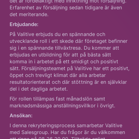
det är fördelaktigt med inriktning mot försäljning.
Erfarenhet av försäljning sedan tidigare är även
det meriterande.
Erbjudande:
På Valitive erbjuds du en spännande och
utvecklande roll i ett skede där företaget befinner
sig i en spännande tillväxtresa. Du kommer att
erbjudas en utbildning för att på bästa sätt
komma in i arbetet på ett smidigt och positivt
sätt. Försäljningsteamet på Valitive har ett positivt,
öppet och trevligt klimat där alla arbetar
resultatorienterat och där stöttning är en självklar
del i det dagliga arbetet.
För rollen tillämpas fast månadslön samt
marknadsmässiga anställningsvillkor i övrigt.
Ansökan:
I denna rekryteringsprocess samarbetar Valitive
med Salesgroup. Har du frågor är du välkommen
att ringa på 08-26 20 00. Tillträde enligt