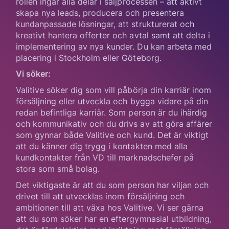
rollen ingår alla delar i säljprocessen – att aktivt
skapa nya leads, producera och presentera
kundanpassade lösningar, att strukturerat och
kreativt hantera offerter och avtal samt att delta i
implementering av nya kunder. Du kan arbeta med
placering i Stockholm eller Göteborg.
Vi söker:
Valitive söker dig som vill påbörja din karriär inom
försäljning eller utveckla och bygga vidare på din
redan befintliga karriär. Som person är du ihärdig
och kommunikativ och du drivs av att göra affärer
som gynnar både Valitive och kund. Det är viktigt
att du känner dig trygg i kontakten med alla
kundkontakter från VD till marknadschefer på
stora som små bolag.
Det viktigaste är att du som person har viljan och
drivet till att utvecklas inom försäljning och
ambitionen till att växa hos Valitive. Vi ser gärna
att du som söker har en eftergymnasial utbildning,