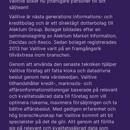
Valitive söker nu ytterligare personer till sitt
säljteam!
Valitive är nästa generations informations- och
kreditbolag och är ett direktägt dotterbolag till
Alektum Group. Bolaget bildades efter en
sammanslagning av Alektum Market Information,
Decidas och Itesco. Sedan bolaget registrerades
2013 har Valitive varit på en framgångsrik
tillväxtresa inom branschen.
Genom att använda den senaste tekniken hjälper
Valitive företag att fatta kloka och datadrivna
beslut genom hela värdekedjan. Valitive
tillhandahåller kredit-, marknads- och
affärsinformationslösningar baserade på relevant
och kvalitetssäkrad data till företag som vill
optimera riskerna, maximera försäljningen och ta
bättre affärsbeslut. Med gedigen erfarenhet och
hög branschkunskap har Valitive kommit att bli
specialister på det de gör. Allt genom att förlita
sig på relevant och kvalitetssäkrad data som